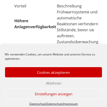
Vorteil
Beschreibung
Frühwarnsysteme und
automatische
Höhere
Reaktionen verhindern
Anlagenverfügbarkeit
Stillstände, bevor sie
auftreten.
Zustandsüberwachung
ermöglicht
zustandsorientierte
Wir verwenden Cookies, um unsere Website und unseren Service zu
Wartungsoptimierung
optimieren.
Wartung und reduziert
ungeplante
Serviceeinsätze.
Cookies akzeptieren
Energieflüsse werden
Ablehnen
sichtbar,
Schwachstellen
Transparenz &
Einstellungen anzeigen
erkannt und
Energieeffizienz
Optimierungen
Datenschutz
Datenschutz
Impressum