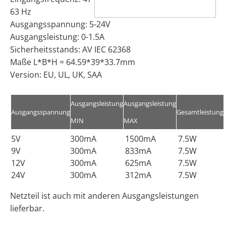
63 Hz
Ausgangsspannung: 5-24V
Ausgangsleistung: 0-1.5A
Sicherheitsstands: AV IEC 62368
Maße L*B*H = 64.59*39*33.7mm
Version: EU, UL, UK, SAA
Ausgangsleistung
Ausgangsleistung
Ausgangsspannung
Gesamtleistung
MIN
MAX
5V
300mA
1500mA
7.5W
9V
300mA
833mA
7.5W
12V
300mA
625mA
7.5W
24V
300mA
312mA
7.5W
Netzteil ist auch mit anderen Ausgangsleistungen
lieferbar.