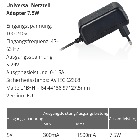
Universal Netzteil
Adapter 7.5W
Eingangsspannung:
100-240V
Eingangsfrequenz: 47-
63 Hz
Ausgangsspannung:
5-24V
Ausgangsleistung: 0-1.5A
Sicherheitsstands: AV IEC 62368
Maße L*B*H = 64.44*38.97*27.5mm
Version: EU
Ausgangsleistung
Ausgangsleistung
Ausgangsspannung
Gesamtleistung
MIN
MAX
5V
300mA
1500mA
7.5W