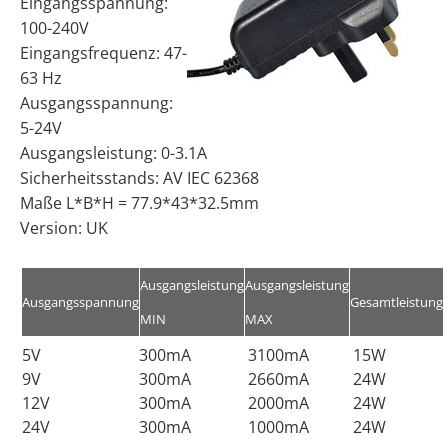
Eingangsspannung:
100-240V
Eingangsfrequenz: 47-
63 Hz
Ausgangsspannung:
5-24V
Ausgangsleistung: 0-3.1A
Sicherheitsstands: AV IEC 62368
Maße L*B*H = 77.9*43*32.5mm
Version: UK
Ausgangsleistung
Ausgangsleistung
Ausgangsspannung
Gesamtleistung
MIN
MAX
5V
300mA
3100mA
15W
9V
300mA
2660mA
24W
12V
300mA
2000mA
24W
24V
300mA
1000mA
24W