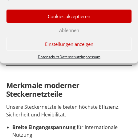
MIN
MAX
5V
300mA
3100mA
15W
Cookies akzeptieren
9V
300mA
2660mA
24W
12V
300mA
2000mA
24W
Ablehnen
24V
300mA
1000mA
24W
Einstellungen anzeigen
Netzteil ist auch mit anderen Ausgangsleistungen
lieferbar.
Datenschutz
Datenschutz
Impressum
Merkmale moderner
Steckernetzteile
Unsere Steckernetzteile bieten höchste Effizienz,
Sicherheit und Flexibilität:
Breite Eingangsspannung
für internationale
Nutzung