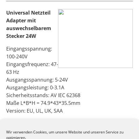
Universal Netzteil
Adapter mit
auswechselbarem
Stecker 24W
Eingangsspannung:
100-240V
Eingangsfrequenz: 47-
63 Hz
Ausgangsspannung: 5-24V
Ausgangsleistung: 0-3.1A
Sicherheitsstands: AV IEC 62368
Maße L*B*H = 74.9*43*35.5mm
Version: EU, UL, UK, SAA
Ausgangsleistung
Ausgangsleistung
Wir verwenden Cookies, um unsere Website und unseren Service zu
Ausgangsspannung
Gesamtleistung
optimieren.