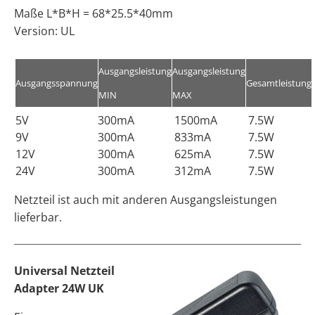
Maße L*B*H = 68*25.5*40mm
Version: UL
Ausgangsleistung
Ausgangsleistung
Ausgangsspannung
Gesamtleistung
MIN
MAX
5V
300mA
1500mA
7.5W
9V
300mA
833mA
7.5W
12V
300mA
625mA
7.5W
24V
300mA
312mA
7.5W
Netzteil ist auch mit anderen Ausgangsleistungen
lieferbar.
Universal Netzteil
Adapter 24W UK