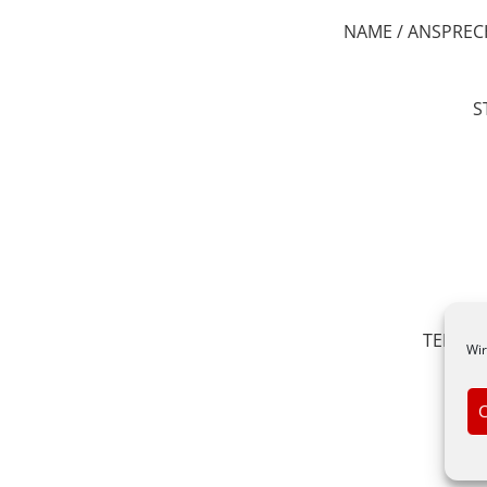
NAME / ANSPRE
S
TELEF
Wir
C