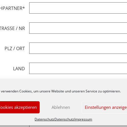
CHPARTNER
*
TRASSE / NR
PLZ / ORT
LAND
ONNUMMER
*
 verwenden Cookies, um unsere Website und unseren Service zu optimieren.
ookies akzeptieren
Ablehnen
Einstellungen anzeig
E-MAIL
*
Datenschutz
Datenschutz
Impressum