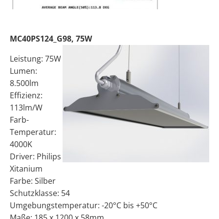
MC40PS124_G98, 75W
Leistung: 75W
Lumen:
8.500lm
Effizienz:
113lm/W
Farb-
Temperatur:
4000K
Driver: Philips
Xitanium
Farbe: Silber
Schutzklasse: 54
Umgebungstemperatur: -20°C bis +50°C
Maße: 185 x 1200 x 58mm