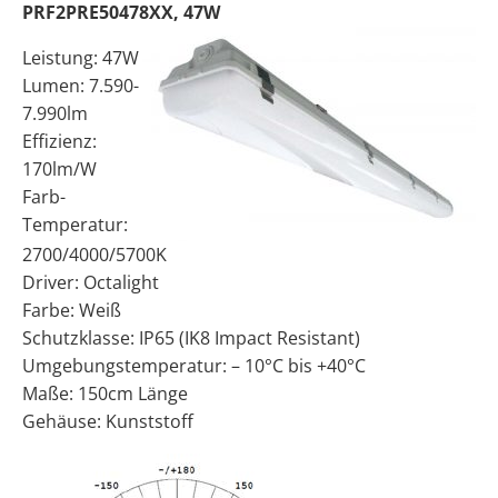
PRF2PRE50478XX, 47W
Leistung: 47W
Lumen: 7.590-
7.990lm
Effizienz:
170lm/W
Farb-
Temperatur:
2700/4000/5700K
Driver: Octalight
Farbe: Weiß
Schutzklasse: IP65 (IK8 Impact Resistant)
Umgebungstemperatur: – 10°C bis +40°C
Maße: 150cm Länge
Gehäuse: Kunststoff