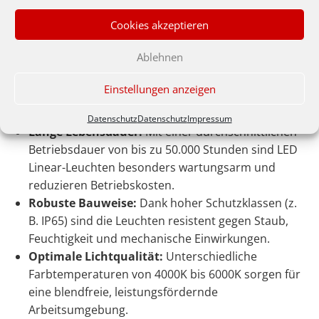
Linear-Leuchten
Cookies akzeptieren
Energieeffizienz:
LED-Technologie reduziert den
Ablehnen
Stromverbrauch erheblich im Vergleich zu
herkömmlichen Lichtquellen und ermöglicht den
Einstellungen anzeigen
Einsatz von energieeffizienten LED Linear-Leuchten
in der Industrie.
Datenschutz
Datenschutz
Impressum
Lange Lebensdauer:
Mit einer durchschnittlichen
Betriebsdauer von bis zu 50.000 Stunden sind LED
Linear-Leuchten besonders wartungsarm und
reduzieren Betriebskosten.
Robuste Bauweise:
Dank hoher Schutzklassen (z.
B. IP65) sind die Leuchten resistent gegen Staub,
Feuchtigkeit und mechanische Einwirkungen.
Optimale Lichtqualität:
Unterschiedliche
Farbtemperaturen von 4000K bis 6000K sorgen für
eine blendfreie, leistungsfördernde
Arbeitsumgebung.