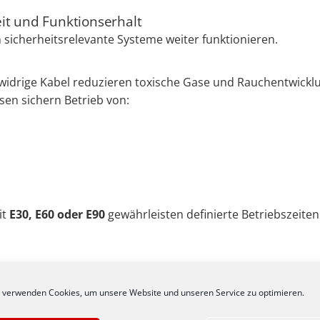
it und Funktionserhalt
sicherheitsrelevante Systeme weiter funktionieren.
widrige Kabel reduzieren toxische Gase und Rauchentwickl
sen sichern Betrieb von:
it
E30, E60 oder E90
gewährleisten definierte Betriebszeiten
chemische Beständigkeit
lagen sind Öl, Chemikalien, Feuchtigkeit oder UV-Strahlung 
 verwenden Cookies, um unsere Website und unseren Service zu optimieren.
erialien und robuste Konstruktionen sichern Langzeitstabil