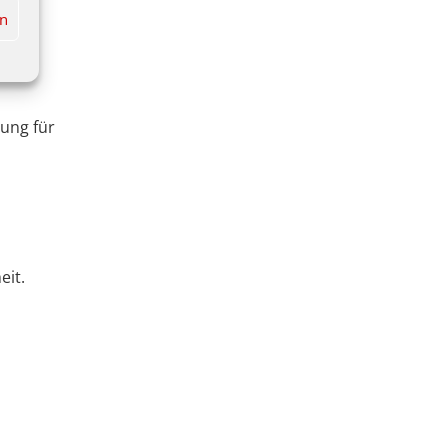
en
ung für
eit.