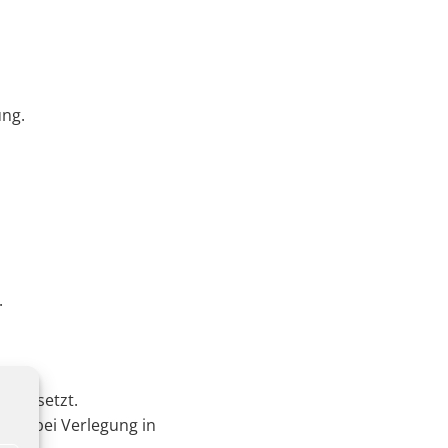
ung.
.
ausgesetzt.
ität bei Verlegung in