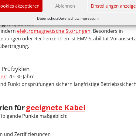
oder Trassen.
ookies akzeptieren
Ablehnen
Einstellungen anzeig
Datenschutz
Datenschutz
Impressum
ignalqualität
hindern
elektromagnetische Störungen
. Besonders in
ungen oder Rechenzentren ist EMV-Stabilität Voraussetz
übertragung.
 Prüfzyklen
uer
: 20–30 Jahre.
nd Funktionsprüfungen sichern langfristige Betriebssicherh
rien für
geeignete Kabel
d folgende Punkte maßgeblich:
n und Zertifizierungen