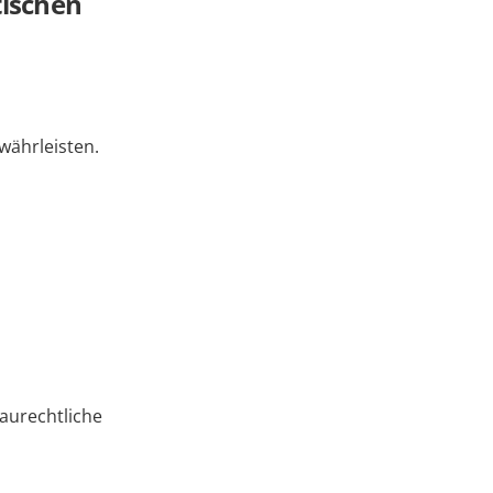
tischen
währleisten.
baurechtliche