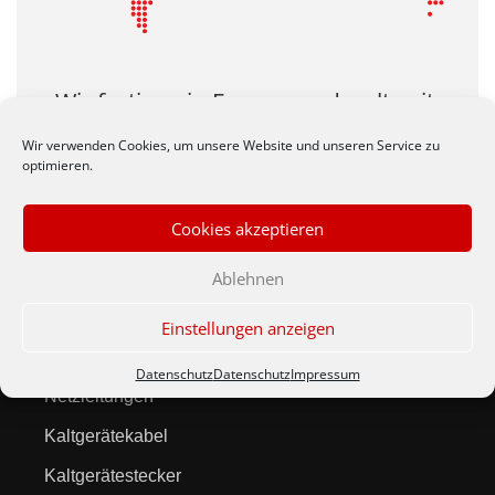
Wir fertigen in Europa und weltweit
auch Ihre Produkte zu
Wir verwenden Cookies, um unsere Website und unseren Service zu
wirtschlaftlichen Preisen.
optimieren.
Cookies akzeptieren
Ablehnen
Einstellungen anzeigen
Produkte
Datenschutz
Datenschutz
Impressum
Netzleitungen
Kaltgerätekabel
Kaltgerätestecker