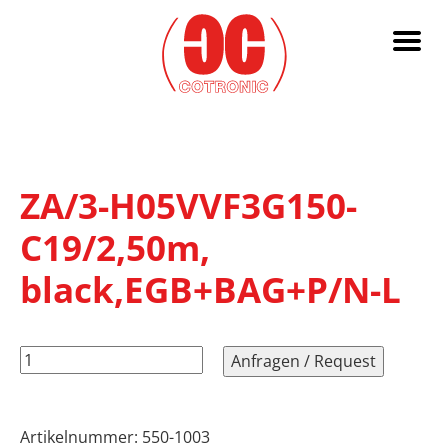
ZA/3-H05VVF3G150-
C19/2,50m,
black,EGB+BAG+P/N-L
ZA/3-
Anfragen / Request
H05VVF3G150-
C19/2,50m,
black,EGB+BAG+P/N-
Artikelnummer:
550-1003