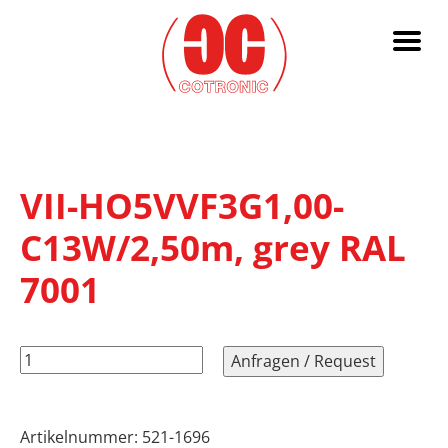
VII-HO5VVF3G1,00-
C13W/2,50m, grey RAL
7001
VII-
Anfragen / Request
HO5VVF3G1,00-
C13W/2,50m,
grey
Artikelnummer:
521-1696