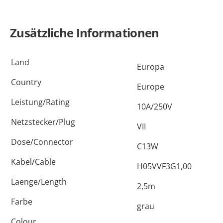
RAL
7001
Menge
Zusätzliche Informationen
Land
Europa
Country
Europe
Leistung/Rating
10A/250V
Netzstecker/Plug
VII
Dose/Connector
C13W
Kabel/Cable
H05VVF3G1,00
Laenge/Length
2,5m
Farbe
grau
Colour