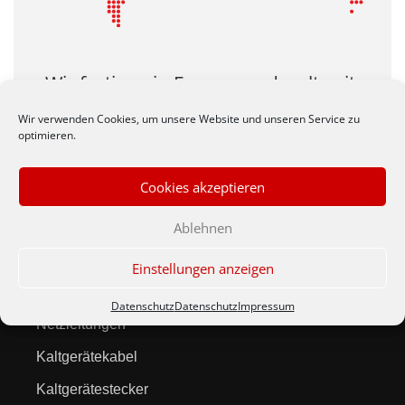
Wir fertigen in Europa und weltweit
auch Ihre Produkte zu
Wir verwenden Cookies, um unsere Website und unseren Service zu
wirtschlaftlichen Preisen.
optimieren.
Cookies akzeptieren
Ablehnen
Einstellungen anzeigen
Produkte
Datenschutz
Datenschutz
Impressum
Netzleitungen
Kaltgerätekabel
Kaltgerätestecker