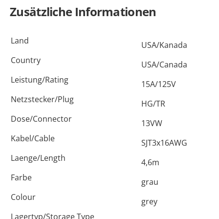
Menge
Zusätzliche Informationen
Land
USA/Kanada
Country
USA/Canada
Leistung/Rating
15A/125V
Netzstecker/Plug
HG/TR
Dose/Connector
13VW
Kabel/Cable
SJT3x16AWG
Laenge/Length
4,6m
Farbe
grau
Colour
grey
Lagertyp/Storage Type