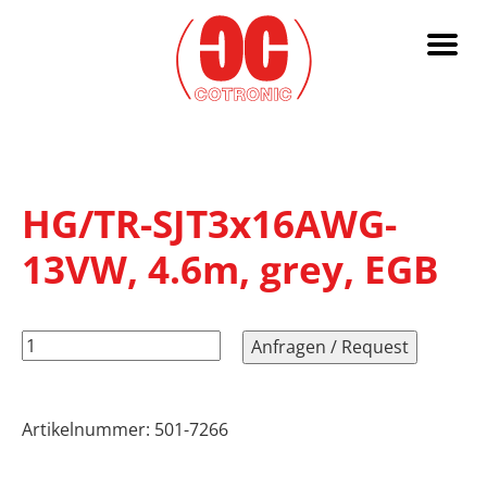
HG/TR-SJT3x16AWG-
13VW, 4.6m, grey, EGB
HG/TR-
Anfragen / Request
SJT3x16AWG-
13VW,
4.6m,
Artikelnummer:
501-7266
grey,
EGB