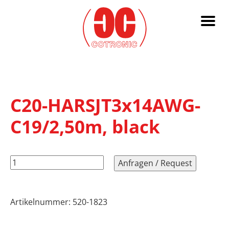
C20-HARSJT3x14AWG-
C19/2,50m, black
C20-
Anfragen / Request
HARSJT3x14AWG-
C19/2,50m,
black
Artikelnummer:
520-1823
Menge