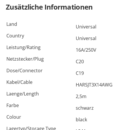
Zusätzliche Informationen
Land
Universal
Country
Universal
Leistung/Rating
16A/250V
Netzstecker/Plug
C20
Dose/Connector
C19
Kabel/Cable
HARSJT3X14AWG
Laenge/Length
2,5m
Farbe
schwarz
Colour
black
Lagertyp/Storage Type