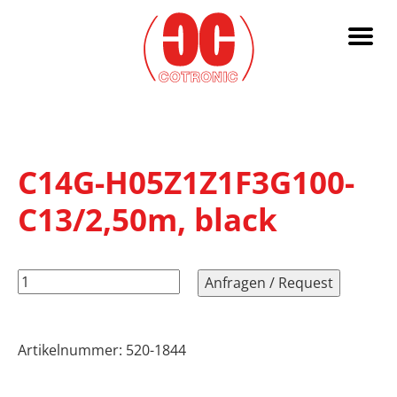
C14G-H05Z1Z1F3G100-
C13/2,50m, black
C14G-
Anfragen / Request
H05Z1Z1F3G100-
C13/2,50m,
black
Artikelnummer:
520-1844
Menge