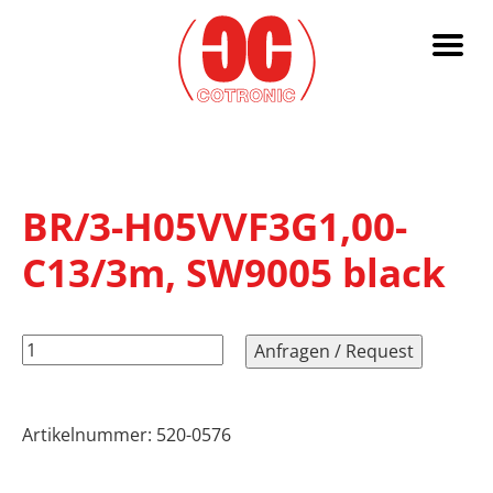
BR/3-H05VVF3G1,00-
C13/3m, SW9005 black
BR/3-
Anfragen / Request
H05VVF3G1,00-
C13/3m,
SW9005
Artikelnummer:
520-0576
black
Menge