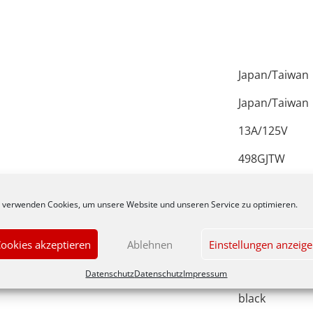
Japan/Taiwan
Japan/Taiwan
13A/125V
498GJTW
C13M
 verwenden Cookies, um unsere Website und unseren Service zu optimieren.
HVCTF3X125
2,5m
ookies akzeptieren
Ablehnen
Einstellungen anzeig
schwarz
Datenschutz
Datenschutz
Impressum
black