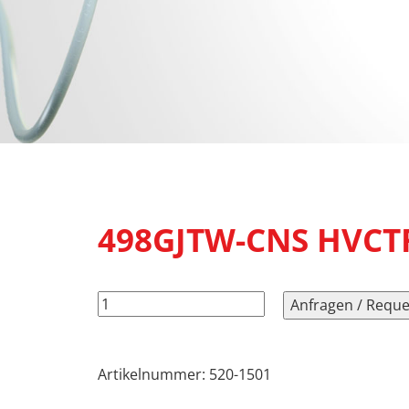
498GJTW-CNS HVCTF
498GJTW-
Anfragen / Reque
CNS
HVCTF3X125-
C13M/2,50m,
Artikelnummer:
520-1501
SW9005